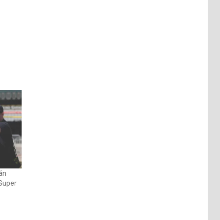
ván
 Super