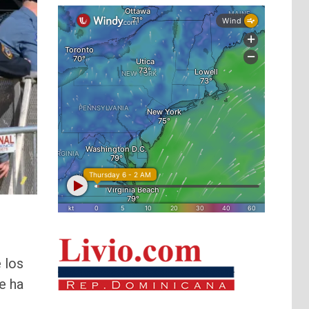
 los
e ha