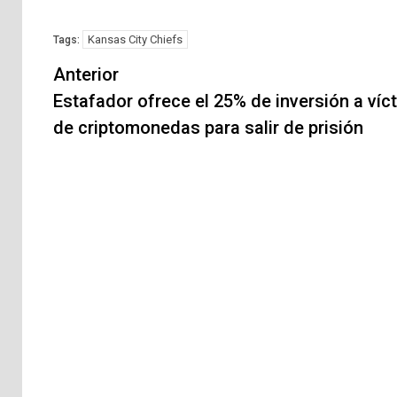
Kansas City Chiefs
Tags:
Navegación
Anterior
de
Estafador ofrece el 25% de inversión a víc
de criptomonedas para salir de prisión
entradas