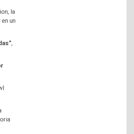
on, la
 en un
idas”
,
or
wl
a
toria