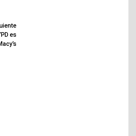
uiente
NYPD es
Macy’s