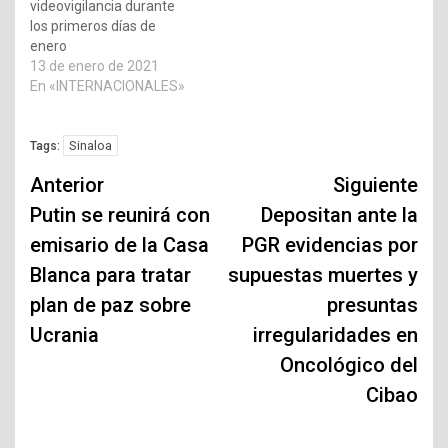
videovigilancia durante
los primeros días de
enero
13 de enero de 2021
En «INTERNACIONALES»
Sinaloa
Tags:
Navegación
Anterior
Siguiente
de
Putin se reunirá con
Depositan ante la
emisario de la Casa
PGR evidencias por
entradas
Blanca para tratar
supuestas muertes y
plan de paz sobre
presuntas
Ucrania
irregularidades en
Oncológico del
Cibao