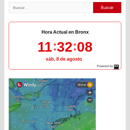
Buscar:
Hora Actual en Bronx
11
32
10
sáb, 8 de agosto
Powered by
DaysPedia.com