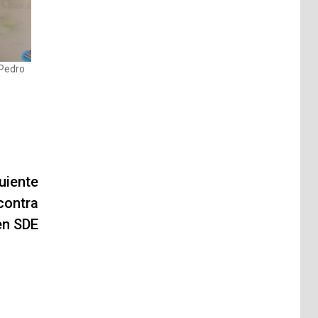
 Pedro
uiente
contra
en SDE