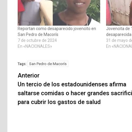
Reportan como desaparecido jovencito en
Jovencita de 
San Pedro de Macorís
desaparecida
7 de octubre de 2024
31 de mayo d
En «NACIONALES»
En «NACIONA
San Pedro de Macorís
Tags:
Navegación
Anterior
de
Un tercio de los estadounidenses afirma
saltarse comidas o hacer grandes sacrific
entradas
para cubrir los gastos de salud