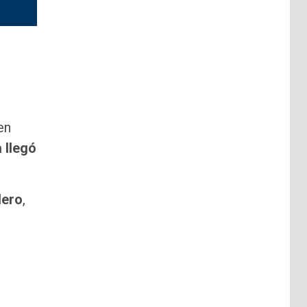
en
 llegó
dero
,