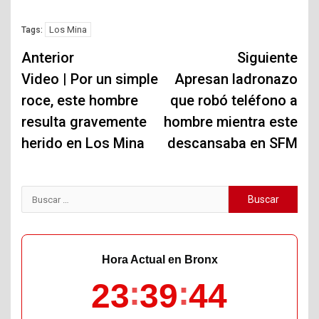
Los Mina
Tags:
Navegación
Anterior
Siguiente
de
Video | Por un simple
Apresan ladronazo
roce, este hombre
que robó teléfono a
entradas
resulta gravemente
hombre mientra este
herido en Los Mina
descansaba en SFM
Buscar:
Hora Actual en Bronx
23
39
45