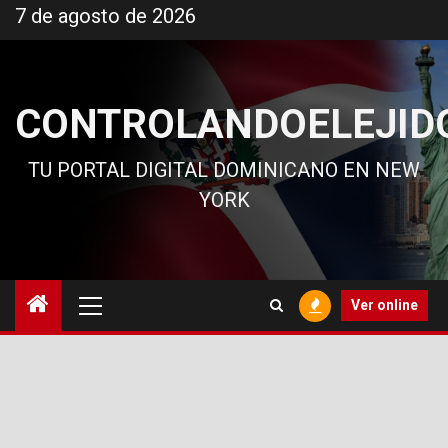
Ir
7 de agosto de 2026
al
contenido
CONTROLANDOELEJID
TU PORTAL DIGITAL DOMINICANO EN NEW
YORK
Menú
Ver online
principal