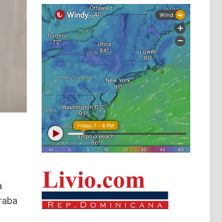
a
raba