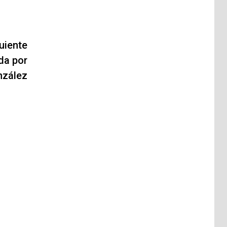
uiente
ada por
nzález