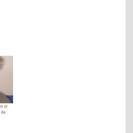
n el
o de