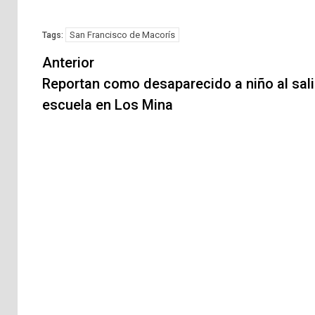
San Francisco de Macorís
Tags:
Navegación
Anterior
de
Reportan como desaparecido a niño al salir
escuela en Los Mina
entradas