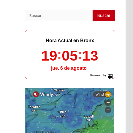
Buscar:
Hora Actual en Bronx
19
05
15
jue, 6 de agosto
Powered by
DaysPedia.com