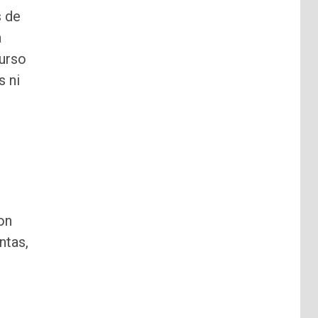
s de
a
curso
s ni
con
ntas,