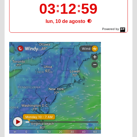
03
13
00
lun, 10 de agosto
Powered by
DaysPedia.com