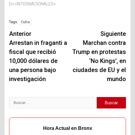
En «INTERNACIONALES»
Cuba
Tags:
Navegación
Anterior
Siguiente
de
Arrestan in fraganti a
Marchan contra
fiscal que recibió
Trump en protestas
entradas
10,000 dólares de
‘No Kings’, en
una persona bajo
ciudades de EU y el
investigación
mundo
Buscar:
Hora Actual en Bronx