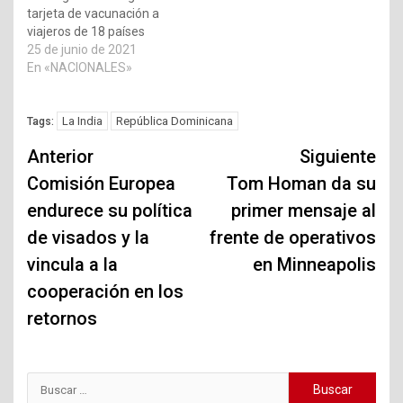
tarjeta de vacunación a
viajeros de 18 países
25 de junio de 2021
En «NACIONALES»
La India
República Dominicana
Tags:
Navegación
Anterior
Siguiente
de
Comisión Europea
Tom Homan da su
endurece su política
primer mensaje al
entradas
de visados y la
frente de operativos
vincula a la
en Minneapolis
cooperación en los
retornos
Buscar: