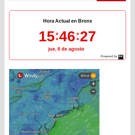
Hora Actual en Bronx
15
46
28
jue, 6 de agosto
Powered by
DaysPedia.com