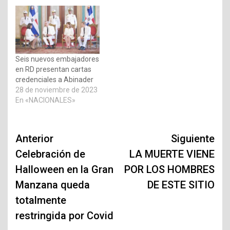
Seis nuevos embajadores
en RD presentan cartas
credenciales a Abinader
28 de noviembre de 2023
En «NACIONALES»
Navegación
Anterior
Siguiente
de
Celebración de
LA MUERTE VIENE
Halloween en la Gran
POR LOS HOMBRES
entradas
Manzana queda
DE ESTE SITIO
totalmente
restringida por Covid