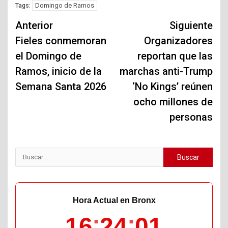
Domingo de Ramos
Tags:
Navegación
Anterior
Siguiente
de
Fieles conmemoran
Organizadores
el Domingo de
reportan que las
entradas
Ramos, inicio de la
marchas anti-Trump
Semana Santa 2026
‘No Kings’ reúnen
ocho millones de
personas
Buscar:
Hora Actual en Bronx
16
24
02