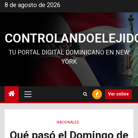
Ir
8 de agosto de 2026
al
contenido
CONTROLANDOELEJID
TU PORTAL DIGITAL DOMINICANO EN NEW
YORK
Menú
Ver online
principal
NACIONALES
Qué pasó el Domingo de