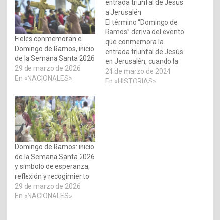
entrada triunfal de Jesús
a Jerusalén
El término “Domingo de
Ramos” deriva del evento
Fieles conmemoran el
que conmemora la
Domingo de Ramos, inicio
entrada triunfal de Jesús
de la Semana Santa 2026
en Jerusalén, cuando la
29 de marzo de 2026
multitud lo recibió
24 de marzo de 2024
En «NACIONALES»
agitando ramas de palma
En «HISTORIAS»
(Juan 12,13). El segundo
nombre, “Domingo de la
Pasión”, se atribuye al
relato de la Pasión que se
lee en este día. De no…
Domingo de Ramos: inicio
de la Semana Santa 2026
y símbolo de esperanza,
reflexión y recogimiento
29 de marzo de 2026
En «NACIONALES»