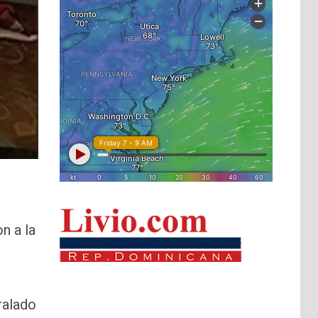
n a la
ralado