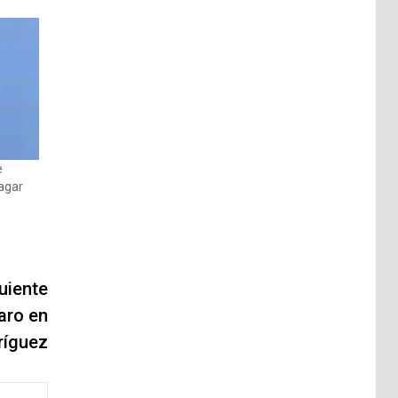
e
agar
uiente
aro en
ríguez