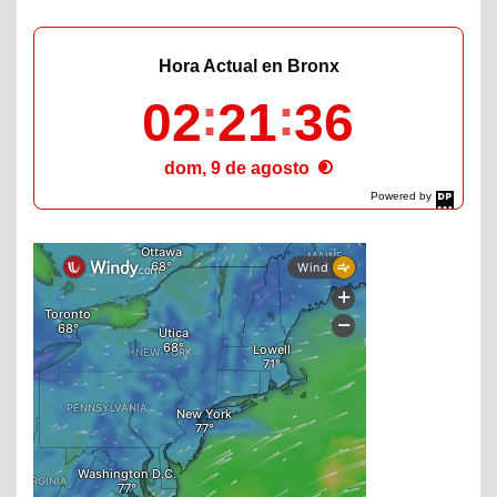
Hora Actual en Bronx
02
21
37
dom, 9 de agosto
Powered by
DaysPedia.com