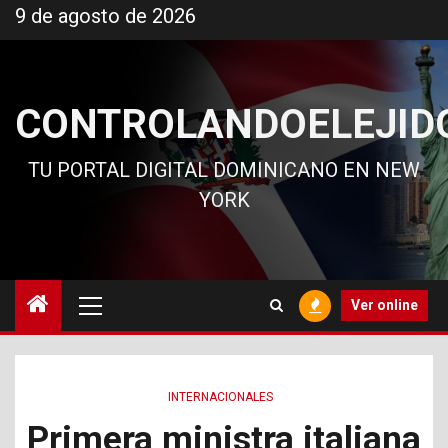
Ir
9 de agosto de 2026
al
contenido
CONTROLANDOELEJID
TU PORTAL DIGITAL DOMINICANO EN NEW
YORK
Menú
Ver online
principal
INTERNACIONALES
Primera ministra italiana