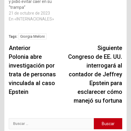
y pidió evitar caer en su
“trampa”
21 de octubre de 2023
En «INTERNACIONALES»
Giorgia Meloni
Tags:
Navegación
Anterior
Siguiente
de
Polonia abre
Congreso de EE. UU.
investigación por
interrogará al
entradas
trata de personas
contador de Jeffrey
vinculada al caso
Epstein para
Epstein
esclarecer cómo
manejó su fortuna
Buscar: