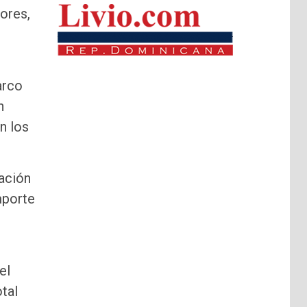
ores,
arco
n
n los
ración
mporte
el
tal