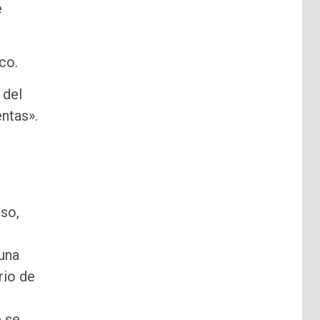
e
co.
 del
ntas».
so,
 una
rio de
e se