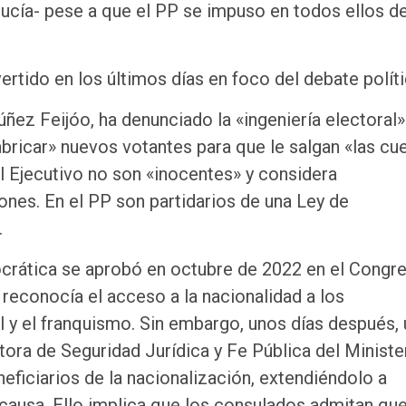
lucía- pese a que el PP se impuso en todos ellos d
rtido en los últimos días en foco del debate políti
úñez Feijóo, ha denunciado la «ingeniería electoral»
bricar» nuevos votantes para que le salgan «las cue
el Ejecutivo no son «inocentes» y considera
ones. En el PP son partidarios de una Ley de
.
rática se aprobó en octubre de 2022 en el Congre
 reconocía el acceso a la nacionalidad a los
l y el franquismo. Sin embargo, unos días después,
tora de Seguridad Jurídica y Fe Pública del Ministe
eficiarios de la nacionalización, extendiéndolo a
causa. Ello implica que los consulados admitan qu