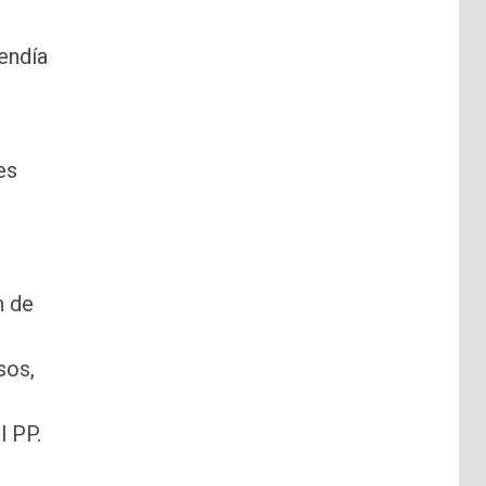
endía
es
n de
sos,
l PP.