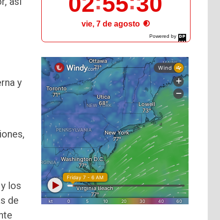
02
55
31
r, así
vie, 7 de agosto
Powered by
DaysPedia.com
rna y
iones,
y los
as de
nte