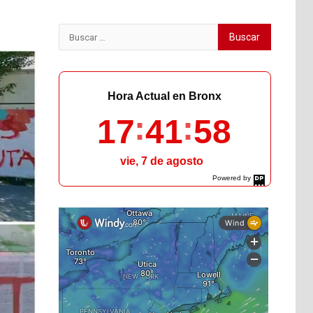
Buscar:
Hora Actual en Bronx
17
42
00
vie, 7 de agosto
Powered by
DaysPedia.com