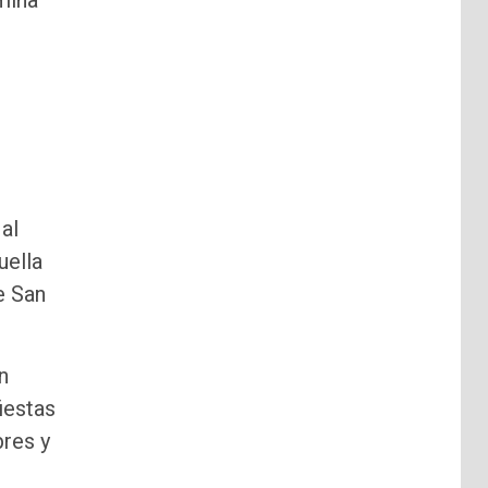
mina
al
uella
e San
n
iestas
bres y