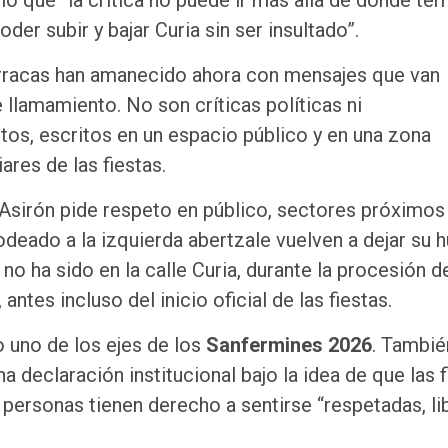
ó que “la crítica no puede ir más allá de donde ter
der subir y bajar Curia sin ser insultado”.
barracas han amanecido ahora con mensajes que van
 llamamiento. No son críticas políticas ni
ctos, escritos en un espacio público y en una zona
ares de las fiestas.
 Asirón pide respeto en público, sectores próximos 
deado a la izquierda abertzale vuelven a dejar su h
no ha sido en la calle Curia, durante la procesión d
antes incluso del inicio oficial de las fiestas.
o uno de los ejes de los
Sanfermines 2026
. Tambié
 declaración institucional bajo la idea de que las f
 personas tienen derecho a sentirse “respetadas, li