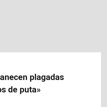
manecen plagadas
os de puta»