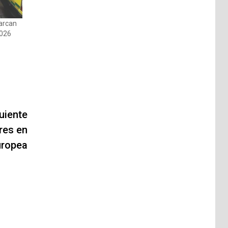
arcan
2026
uiente
res en
uropea