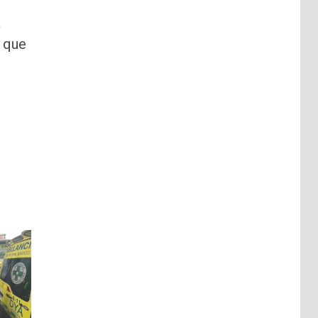
a
a que