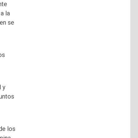
nte
a la
gen se
os
l y
puntos
de los