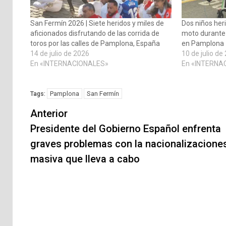
San Fermín 2026 | Siete heridos y miles de
Dos niños heri
aficionados disfrutando de las corrida de
moto durante 
toros por las calles de Pamplona, España
en Pamplona
14 de julio de 2026
10 de julio de
En «INTERNACIONALES»
En «INTERNA
Pamplona
San Fermín
Tags:
Navegación
Anterior
de
Presidente del Gobierno Español enfrenta
graves problemas con la nacionalizacione
entradas
masiva que lleva a cabo