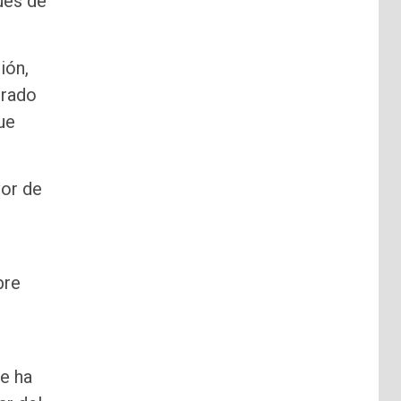
ués de
ión,
erado
ue
vor de
bre
ue ha