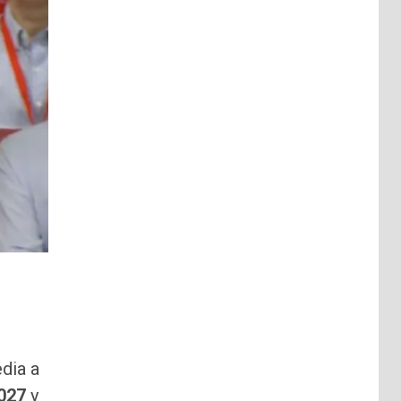
dia a
027
y