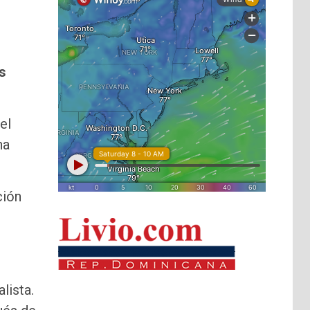
s
el
ha
ción
alista.