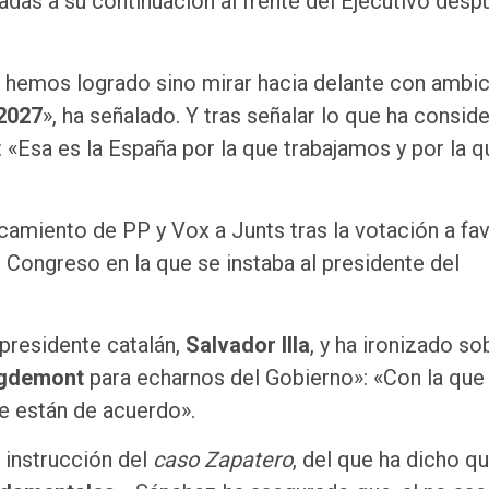
adas a su continuación al frente del Ejecutivo desp
e hemos logrado sino mirar hacia delante con ambic
 2027
», ha señalado. Y tras señalar lo que ha consid
: «Esa es la España por la que trabajamos y por la q
amiento de PP y Vox a Junts tras la votación a fa
Congreso en la que se instaba al presidente del
 presidente catalán,
Salvador Illa
, y ha ironizado so
igdemont
para echarnos del Gobierno»: «Con la que
e están de acuerdo».
a instrucción del
caso Zapatero
, del que ha dicho q