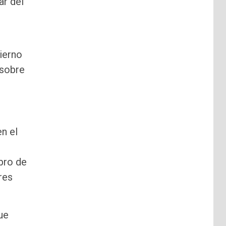
ar del
ierno
 sobre
n el
obro de
res
ue