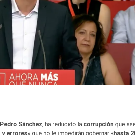
Pedro Sánchez
, ha reducido la
corrupción
que ase
s y errores»
que no le impedirán gobernar «
hasta 2