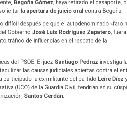
dente,
Begoña Gómez
, haya retirado el pasaporte,
olicitar la
apertura de juicio oral
contra Begoña.
to difícil después de que el autodenominado «faro 
a del Gobierno
José Luis Rodríguez Zapatero
, fuera
o tráfico de influencias en el rescate de la
acas del PSOE. El juez
Santiago Pedraz
investiga l
aculizar las causas judiciales abiertas contra el en
a participado la ex militante del partido
Leire Díez
y
tiva (UCO) de la Guardia Civil, tendrían en su cúspi
nización,
Santos Cerdán
.