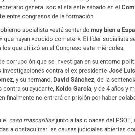
ecretario general socialista este sábado en el
Comi
te entre congresos de la formación.
Gobierno socialista «está sentando
muy bien a Esp
» que hayan «podido cometer». El líder socialista s
los que utilizó en el Congreso este miércoles.
de corrupción que se investigan en su entorno polít
as investigaciones contra el ex presidente
José Lui
ómez
, y su hermano,
David Sánchez
, de la sentenci
s contra su ayudante,
Koldo García
, y de 4 años y 
ien finalmente no entrará en prisión por haber cola
n el
caso mascarillas
junto a las cloacas del PSOE, 
adas a obstaculizar las causas judiciales abiertas co