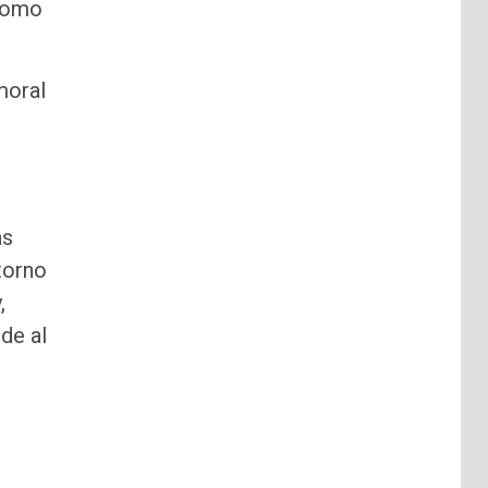
 como
moral
as
torno
,
de al