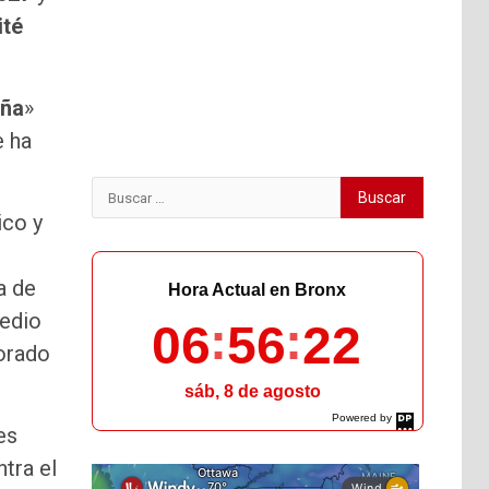
té
aña
»
e ha
Buscar:
ico y
s
a de
Hora Actual en Bronx
medio
06
56
23
borado
sáb, 8 de agosto
Powered by
es
DaysPedia.com
ntra el