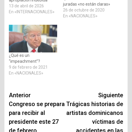
apropiación indebida
juradas «no están claras»
13 de abril de 2026
26 de octubre de 2020
En «INTERNACIONALES»
En «NACIONALES»
¿Qué es un
“impeachment”?
9 de febrero de 2021
En «NACIONALES»
Navegación
Anterior
Siguiente
de
Congreso se prepara
Trágicas historias de
para recibir al
artistas dominicanos
entradas
presidente este 27
víctimas de
de febrero
accidentes en las