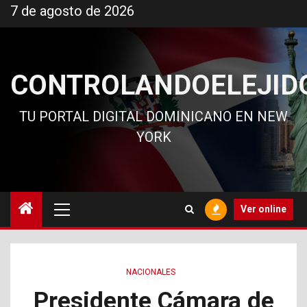
Ir
7 de agosto de 2026
al
contenido
CONTROLANDOELEJID
TU PORTAL DIGITAL DOMINICANO EN NEW
YORK
Menú
Ver online
principal
NACIONALES
Presidente Cámara de