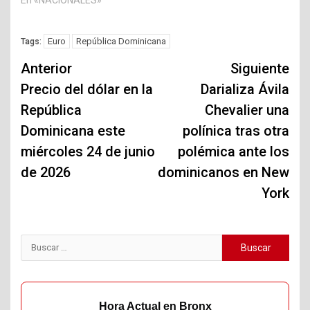
Euro
República Dominicana
Tags:
Navegación
Anterior
Siguiente
de
Precio del dólar en la
Darializa Ávila
República
Chevalier una
entradas
Dominicana este
polínica tras otra
miércoles 24 de junio
polémica ante los
de 2026
dominicanos en New
York
Buscar:
Hora Actual en Bronx