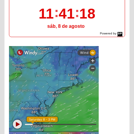
11
41
19
sáb, 8 de agosto
Powered by
DaysPedia.com