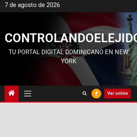
Ir
7 de agosto de 2026
al
contenido
CONTROLANDOELEJID
TU PORTAL DIGITAL DOMINICANO EN NEW
YORK
Menú
Ver online
principal