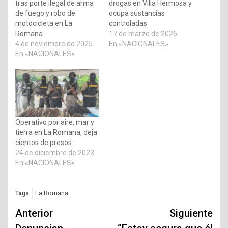
tras porte ilegal de arma
drogas en Villa Hermosa y
de fuego y robo de
ocupa sustancias
motocicleta en La
controladas
Romana
17 de marzo de 2026
4 de noviembre de 2025
En «NACIONALES»
En «NACIONALES»
Operativo por aire, mar y
tierra en La Romana, deja
cientos de presos
24 de diciembre de 2023
En «NACIONALES»
La Romana
Tags:
Navegación
Anterior
Siguiente