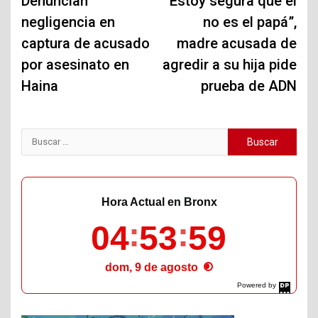
de
Denuncian
“Estoy segura que él
negligencia en
no es el papá”,
entradas
captura de acusado
madre acusada de
por asesinato en
agredir a su hija pide
Haina
prueba de ADN
Buscar:
Hora Actual en Bronx
04
54
01
dom, 9 de agosto
Powered by
DaysPedia.com