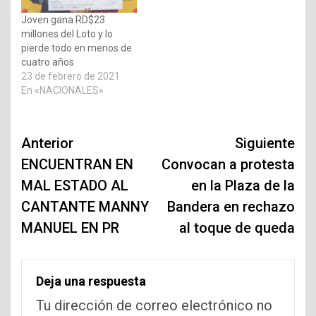
Joven gana RD$23
millones del Loto y lo
pierde todo en menos de
cuatro años
23 de febrero de 2021
En «NACIONALES»
Navegación
Anterior
Siguiente
de
ENCUENTRAN EN
Convocan a protesta
MAL ESTADO AL
en la Plaza de la
entradas
CANTANTE MANNY
Bandera en rechazo
MANUEL EN PR
al toque de queda
Deja una respuesta
Tu dirección de correo electrónico no