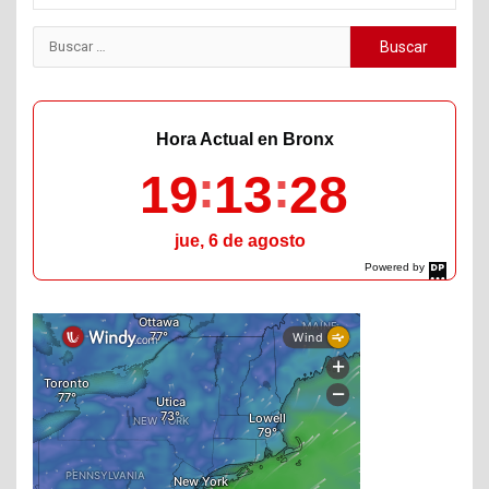
Buscar:
Hora Actual en Bronx
19
13
29
jue, 6 de agosto
Powered by
DaysPedia.com