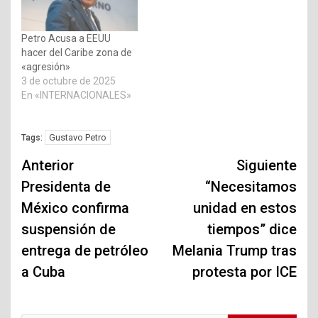
Petro Acusa a EEUU
hacer del Caribe zona de
«agresión»
3 de octubre de 2025
En «INTERNACIONALES»
Gustavo Petro
Tags:
Navegación
Anterior
Siguiente
de
Presidenta de
“Necesitamos
México confirma
unidad en estos
entradas
suspensión de
tiempos” dice
entrega de petróleo
Melania Trump tras
a Cuba
protesta por ICE