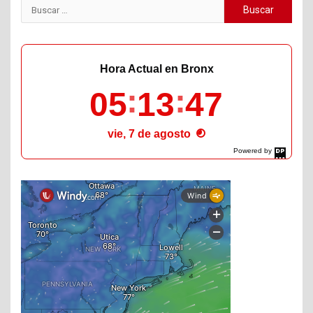
Buscar:
Hora Actual en Bronx
05
13
47
vie, 7 de agosto
Powered by
DaysPedia.com