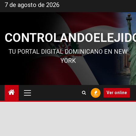
Ir
7 de agosto de 2026
al
contenido
CONTROLANDOELEJID
TU PORTAL DIGITAL DOMINICANO EN NEW
YORK
Menú
Ver online
principal