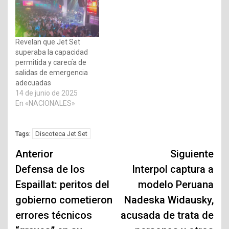
Revelan que Jet Set
superaba la capacidad
permitida y carecía de
salidas de emergencia
adecuadas
14 de junio de 2025
En «NACIONALES»
Discoteca Jet Set
Tags:
Navegación
Anterior
Siguiente
de
Defensa de los
Interpol captura a
Espaillat: peritos del
modelo Peruana
entradas
gobierno cometieron
Nadeska Widausky,
errores técnicos
acusada de trata de