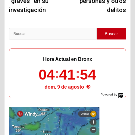
“graves” en su
personas y otros
investigación
delitos
Buscar:
Hora Actual en Bronx
04
41
55
dom, 9 de agosto
Powered by
DaysPedia.com