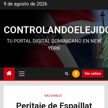
Ir
9 de agosto de 2026
al
contenido
CONTROLANDOELEJID
TU PORTAL DIGITAL DOMINICANO EN NEW
YORK
Menú
Ver online
principal
NACIONALES
Peritaje de Espaillat