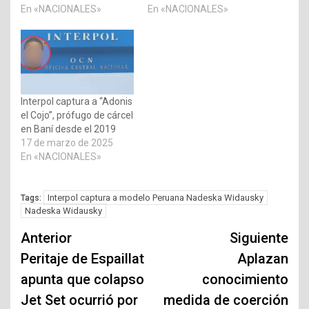
En «NACIONALES»
En «NACIONALES»
Interpol captura a “Adonis
el Cojo”, prófugo de cárcel
en Baní desde el 2019
17 de marzo de 2025
En «NACIONALES»
Interpol captura a modelo Peruana Nadeska Widausky
Tags:
Nadeska Widausky
Navegación
Anterior
Siguiente
de
Peritaje de Espaillat
Aplazan
apunta que colapso
conocimiento
entradas
Jet Set ocurrió por
medida de coerción