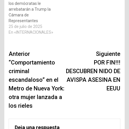
los demócratas le
arrebatarán a Trump la
Cámara de
Representantes
25 de julio de 2025
En «INTERNACIONALES»
Navegación
Anterior
Siguiente
de
“Comportamiento
POR FIN!!!
criminal
DESCUBREN NIDO DE
entradas
escandaloso” en el
AVISPA ASESINA EN
Metro de Nueva York:
EEUU
otra mujer lanzada a
los rieles
Deja una respuesta