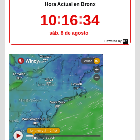
Hora Actual en Bronx
10
16
35
sáb, 8 de agosto
Powered by
DaysPedia.com