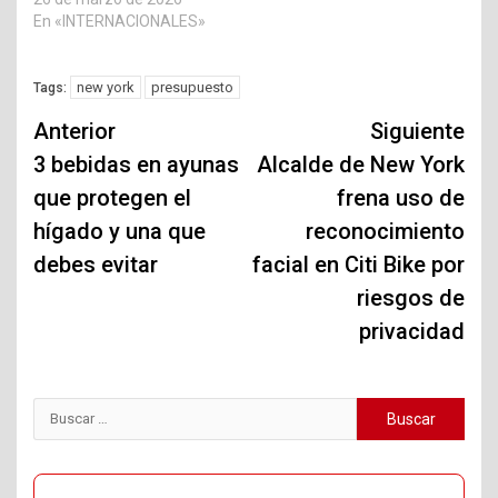
En «INTERNACIONALES»
new york
presupuesto
Tags:
Navegación
Anterior
Siguiente
de
3 bebidas en ayunas
Alcalde de New York
que protegen el
frena uso de
entradas
hígado y una que
reconocimiento
debes evitar
facial en Citi Bike por
riesgos de
privacidad
Buscar: