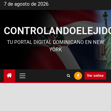
Ir
7 de agosto de 2026
al
contenido
CONTROLANDOELEJID
TU PORTAL DIGITAL DOMINICANO EN NEW
YORK
Menú
Ver online
principal