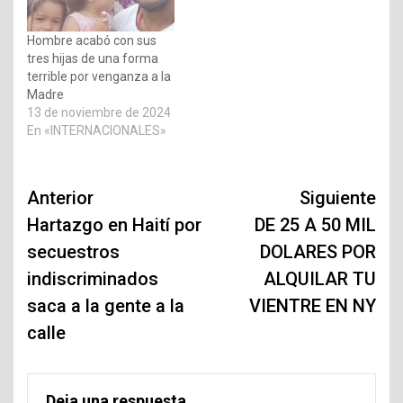
Hombre acabó con sus
tres hijas de una forma
terrible por venganza a la
Madre
13 de noviembre de 2024
En «INTERNACIONALES»
Navegación
Anterior
Siguiente
de
Hartazgo en Haití por
DE 25 A 50 MIL
secuestros
DOLARES POR
entradas
indiscriminados
ALQUILAR TU
saca a la gente a la
VIENTRE EN NY
calle
Deja una respuesta