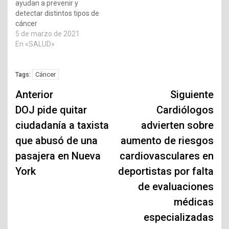
ayudan a prevenir y
detectar distintos tipos de
cáncer
5 de marzo de 2021
En «SALUD»
Cáncer
Tags:
Navegación
Anterior
Siguiente
de
DOJ pide quitar
Cardiólogos
ciudadanía a taxista
advierten sobre
entradas
que abusó de una
aumento de riesgos
pasajera en Nueva
cardiovasculares en
York
deportistas por falta
de evaluaciones
médicas
especializadas