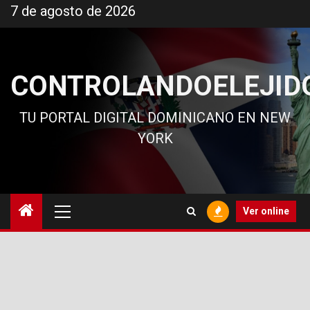
Ir
7 de agosto de 2026
al
contenido
CONTROLANDOELEJID
TU PORTAL DIGITAL DOMINICANO EN NEW
YORK
Menú
Ver online
principal