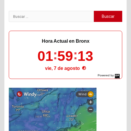
Buscar:
Hora Actual en Bronx
01
59
15
vie, 7 de agosto
Powered by
DaysPedia.com