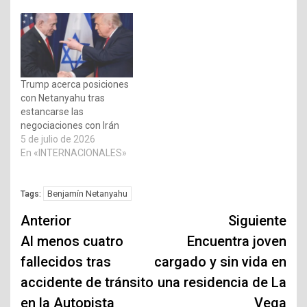
Trump acerca posiciones
con Netanyahu tras
estancarse las
negociaciones con Irán
5 de julio de 2026
En «INTERNACIONALES»
Benjamín Netanyahu
Tags:
Navegación
Anterior
Siguiente
de
Al menos cuatro
Encuentra joven
fallecidos tras
cargado y sin vida en
entradas
accidente de tránsito
una residencia de La
en la Autopista
Vega