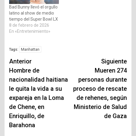
Bad Bunny llevó el orgullo
latino al show de medio
tiempo del Super Bowl LX
8 de febrero de 2026
En «Entretenimiento»
Manhattan
Tags:
Navegación
Anterior
Siguiente
de
Hombre de
Mueren 274
nacionalidad haitiana
personas durante
entradas
le quita la vida a su
proceso de rescate
expareja en la Loma
de rehenes, según
de Chene, en
Ministerio de Salud
Enriquillo, de
de Gaza
Barahona