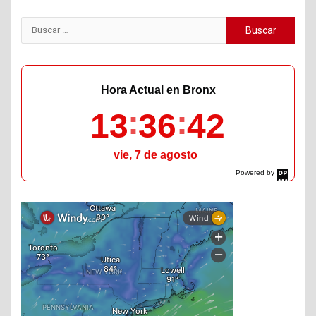
Buscar:
Hora Actual en Bronx
13
36
43
vie, 7 de agosto
Powered by
DaysPedia.com