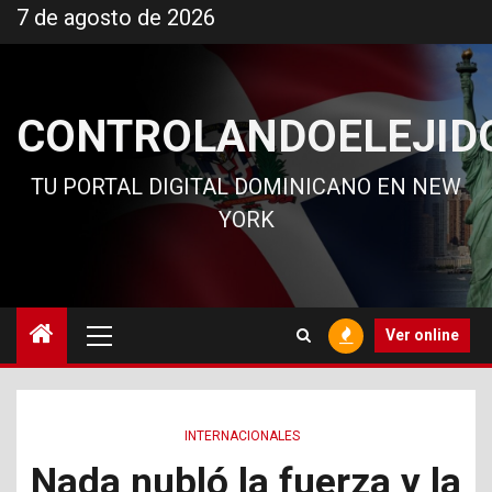
Ir
7 de agosto de 2026
al
contenido
CONTROLANDOELEJID
TU PORTAL DIGITAL DOMINICANO EN NEW
YORK
Menú
Ver online
principal
INTERNACIONALES
Nada nubló la fuerza y la