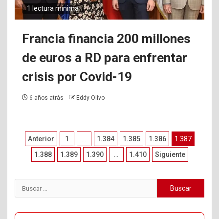
1 lectura mínima
Francia financia 200 millones
de euros a RD para enfrentar
crisis por Covid-19
6 años atrás
Eddy Olivo
Paginación
Anterior
1
…
1.384
1.385
1.386
1.387
de
1.388
1.389
1.390
…
1.410
Siguiente
entradas
Buscar: