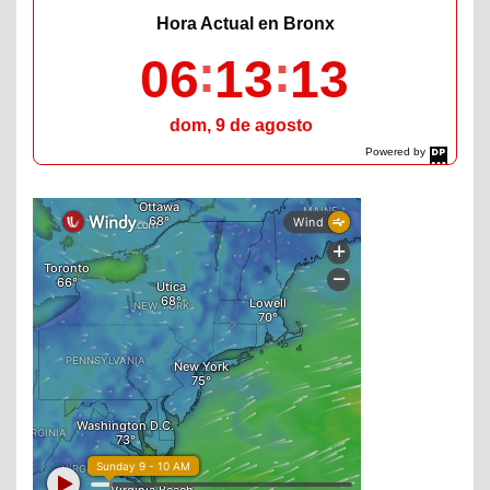
Hora Actual en Bronx
06
13
15
dom, 9 de agosto
Powered by
DaysPedia.com