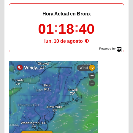
Hora Actual en Bronx
01
18
41
lun, 10 de agosto
Powered by
DaysPedia.com