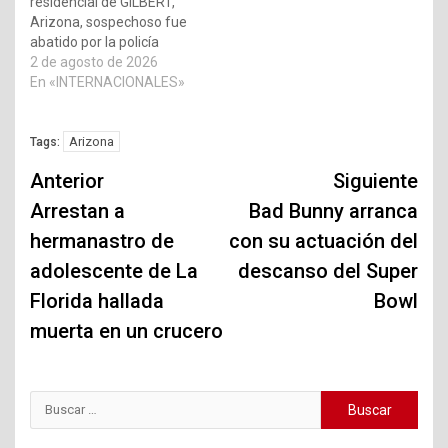
residencial de GILBERT,
Arizona, sospechoso fue
abatido por la policía
2 de agosto de 2026
En «INTERNACIONALES»
Arizona
Tags:
Navegación
Anterior
Siguiente
de
Arrestan a
Bad Bunny arranca
hermanastro de
con su actuación del
entradas
adolescente de La
descanso del Super
Florida hallada
Bowl
muerta en un crucero
Buscar: