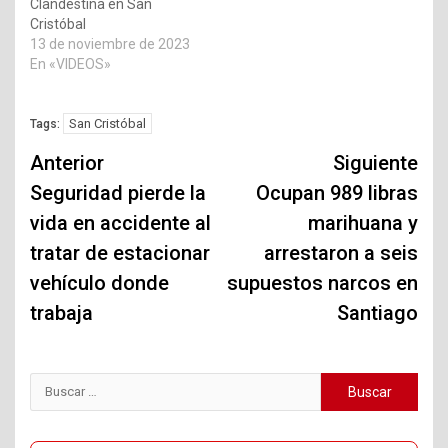
Clandestina en San
Cristóbal
13 de noviembre de 2023
En «VIDEOS»
San Cristóbal
Tags:
Navegación
Anterior
Siguiente
de
Seguridad pierde la
Ocupan 989 libras
vida en accidente al
marihuana y
entradas
tratar de estacionar
arrestaron a seis
vehículo donde
supuestos narcos en
trabaja
Santiago
Buscar: