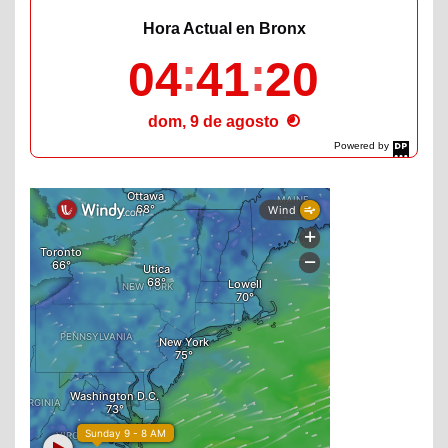
Hora Actual en Bronx
04
41
22
dom, 9 de agosto
Powered by
DaysPedia.com