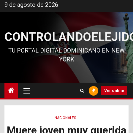
Ir
9 de agosto de 2026
al
contenido
CONTROLANDOELEJID
TU PORTAL DIGITAL DOMINICANO EN NEW
YORK
Menú
Ver online
principal
NACIONALES
Muere joven muy querida