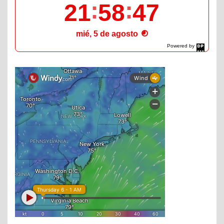
21
58
48
mié, 5 de agosto
Powered by
DaysPedia.com