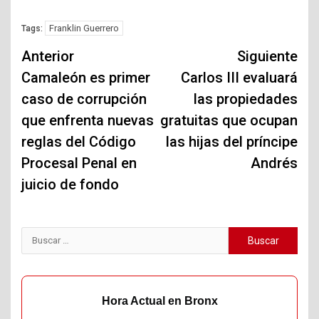
Franklin Guerrero
Tags:
Navegación
Anterior
Siguiente
de
Camaleón es primer
Carlos III evaluará
caso de corrupción
las propiedades
entradas
que enfrenta nuevas
gratuitas que ocupan
reglas del Código
las hijas del príncipe
Procesal Penal en
Andrés
juicio de fondo
Buscar:
Hora Actual en Bronx