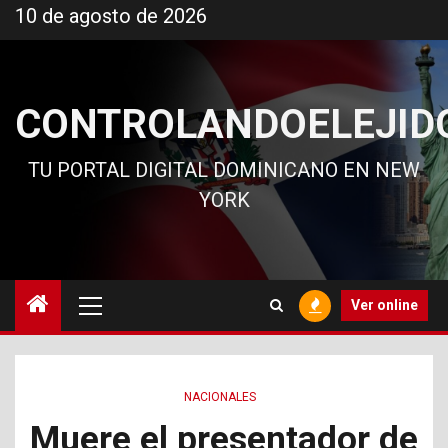
Ir
10 de agosto de 2026
al
contenido
CONTROLANDOELEJID
TU PORTAL DIGITAL DOMINICANO EN NEW
YORK
Menú
Ver online
principal
NACIONALES
Muere el presentador de