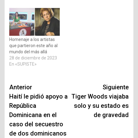
Homenaje a los artistas
que partieron este año al
mundo del más allá
28 de diciembre de 2023
En «SUPISTE»
Navegación
Anterior
Siguiente
de
Haití le pidió apoyo a
Tiger Woods viajaba
República
solo y su estado es
entradas
Dominicana en el
de gravedad
caso del secuestro
de dos dominicanos