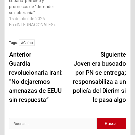
cubana: petróleo y
promesas de “defender
su soberanía”
15 de abril de 2026
En «INTERNACIONALES»
#China
Tags:
Navegación
Anterior
Siguiente
de
Guardia
Joven era buscado
revolucionaria iraní:
por PN se entrega;
entradas
“No dejaremos
responsabiliza a un
amenazas de EEUU
policía del Dicrim si
sin respuesta”
le pasa algo
Buscar: