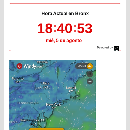
Hora Actual en Bronx
18
40
54
mié, 5 de agosto
Powered by
DaysPedia.com