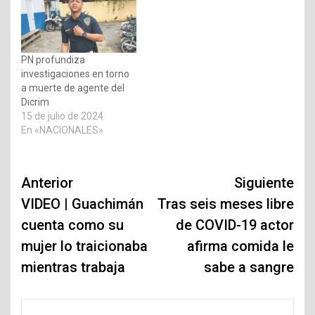
PN profundiza
investigaciones en torno
a muerte de agente del
Dicrim
15 de julio de 2024
En «NACIONALES»
Navegación
Anterior
Siguiente
de
VIDEO | Guachimán
Tras seis meses libre
cuenta como su
de COVID-19 actor
entradas
mujer lo traicionaba
afirma comida le
mientras trabaja
sabe a sangre