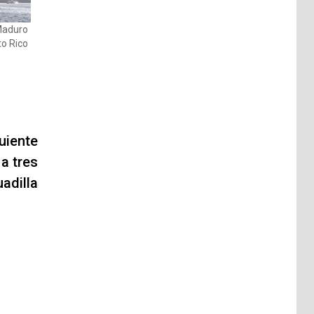
Maduro
to Rico
uiente
a tres
adilla