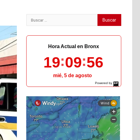
Buscar:
Hora Actual en Bronx
19
09
57
mié, 5 de agosto
Powered by
DaysPedia.com