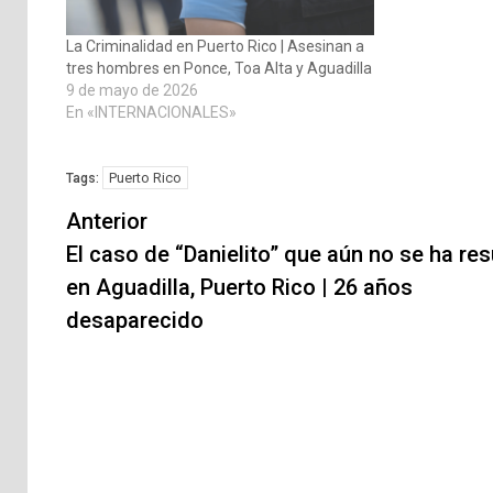
La Criminalidad en Puerto Rico | Asesinan a
tres hombres en Ponce, Toa Alta y Aguadilla
9 de mayo de 2026
En «INTERNACIONALES»
Puerto Rico
Tags:
Navegación
Anterior
de
El caso de “Danielito” que aún no se ha res
en Aguadilla, Puerto Rico | 26 años
entradas
desaparecido