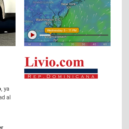
o
, ya
ad al
r,