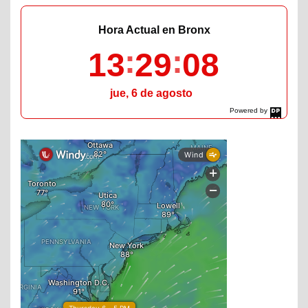
Hora Actual en Bronx
13
29
09
jue, 6 de agosto
Powered by
DaysPedia.com