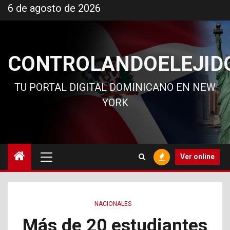
Ir
6 de agosto de 2026
al
contenido
CONTROLANDOELEJID
TU PORTAL DIGITAL DOMINICANO EN NEW
YORK
Menú
Ver online
principal
NACIONALES
Más de 20 estudiantes