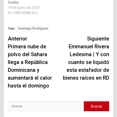
Vuelta
19 de junio de 2025
En «NACIONALES»
Santiago Rodríguez
Tags:
Navegación
Anterior
Siguiente
de
Primera nube de
Emmanuel Rivera
polvo del Sahara
Ledesma | Y con
entradas
llega a República
cuanto se liquidó
Dominicana y
esta estafador de
aumentará el calor
bienes raíces en RD
hasta el domingo
Buscar: