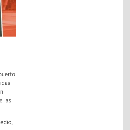
opuerto
idas
on
e las
edio,