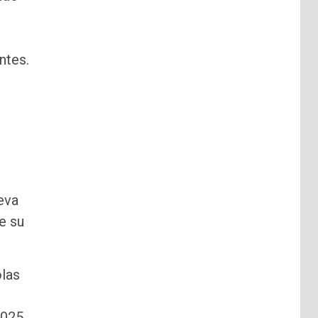
ntes.
eva
e su
olas
2025.