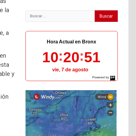
tas
e la
Buscar:
e, a
Hora Actual en Bronx
10
20
52
 en
esta
vie, 7 de agosto
able y
Powered by
DaysPedia.com
ción