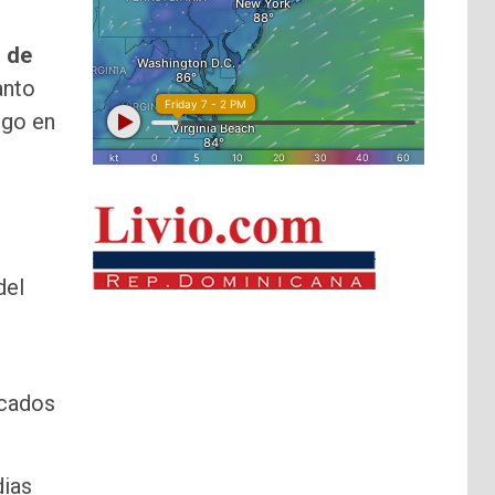
 de
anto
ego en
del
rcados
dias