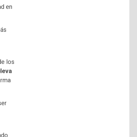
ad en
más
de los
leva
firma
ser
ndo