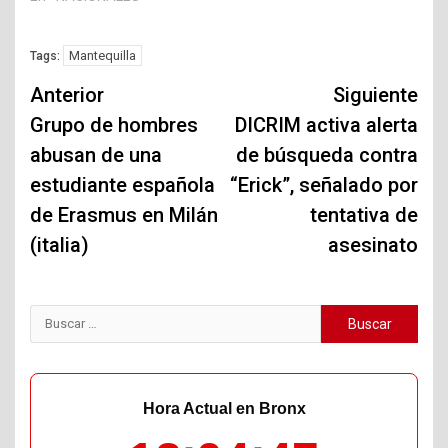
Mantequilla
Tags:
Navegación
Anterior
Siguiente
de
Grupo de hombres
DICRIM activa alerta
abusan de una
de búsqueda contra
entradas
estudiante española
“Erick”, señalado por
de Erasmus en Milán
tentativa de
(italia)
asesinato
Buscar:
Hora Actual en Bronx