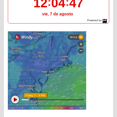
12
04
48
vie, 7 de agosto
Powered by
DaysPedia.com