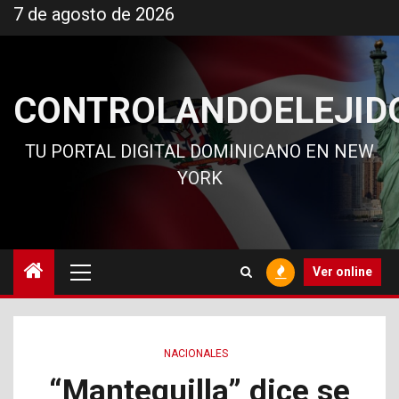
Ir
7 de agosto de 2026
al
contenido
CONTROLANDOELEJID
TU PORTAL DIGITAL DOMINICANO EN NEW
YORK
Menú
Ver online
principal
NACIONALES
“Mantequilla” dice se