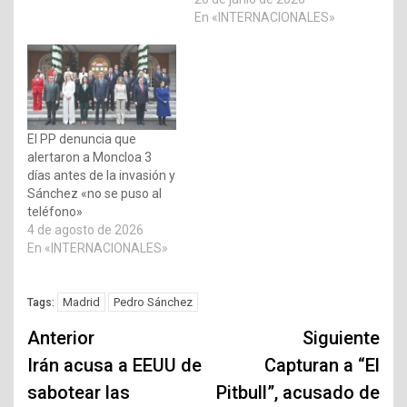
En «INTERNACIONALES»
El PP denuncia que
alertaron a Moncloa 3
días antes de la invasión y
Sánchez «no se puso al
teléfono»
4 de agosto de 2026
En «INTERNACIONALES»
Madrid
Pedro Sánchez
Tags:
Navegación
Anterior
Siguiente
de
Irán acusa a EEUU de
Capturan a “El
sabotear las
Pitbull”, acusado de
entradas