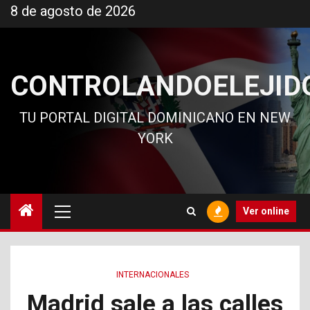
Ir
8 de agosto de 2026
al
contenido
CONTROLANDOELEJID
TU PORTAL DIGITAL DOMINICANO EN NEW
YORK
Menú
Ver online
principal
INTERNACIONALES
Madrid sale a las calles