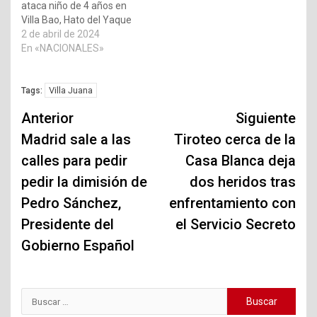
ataca niño de 4 años en
Villa Bao, Hato del Yaque
2 de abril de 2024
En «NACIONALES»
Villa Juana
Tags:
Navegación
Anterior
Siguiente
de
Madrid sale a las
Tiroteo cerca de la
calles para pedir
Casa Blanca deja
entradas
pedir la dimisión de
dos heridos tras
Pedro Sánchez,
enfrentamiento con
Presidente del
el Servicio Secreto
Gobierno Español
Buscar: