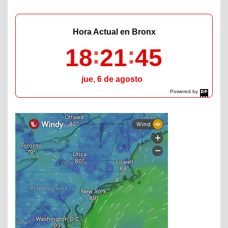
Hora Actual en Bronx
18
21
46
jue, 6 de agosto
Powered by
DaysPedia.com