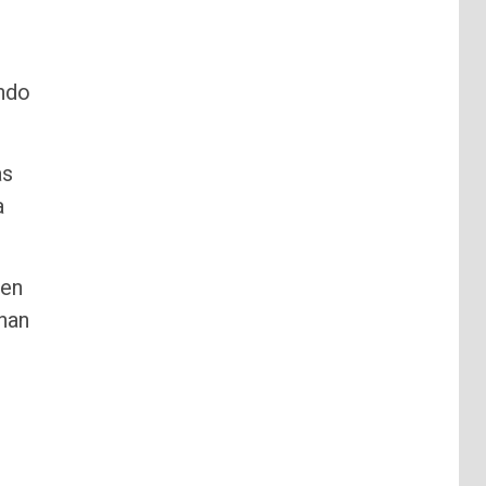
ando
as
a
 en
nan