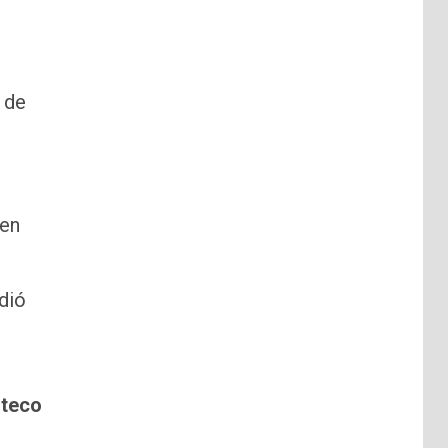
 de
 en
dió
lteco