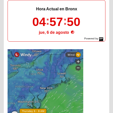
Hora Actual en Bronx
04
57
51
jue, 6 de agosto
Powered by
DaysPedia.com