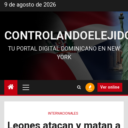
Ir
9 de agosto de 2026
al
contenido
CONTROLANDOELEJID
TU PORTAL DIGITAL DOMINICANO EN NEW
YORK
Menú
Ver online
principal
INTERNACIONALES
Leones atacan y matan a