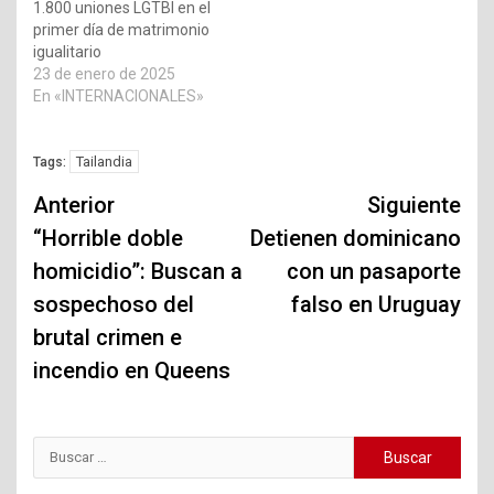
1.800 uniones LGTBI en el
primer día de matrimonio
igualitario
23 de enero de 2025
En «INTERNACIONALES»
Tailandia
Tags:
Navegación
Anterior
Siguiente
de
“Horrible doble
Detienen dominicano
homicidio”: Buscan a
con un pasaporte
entradas
sospechoso del
falso en Uruguay
brutal crimen e
incendio en Queens
Buscar: