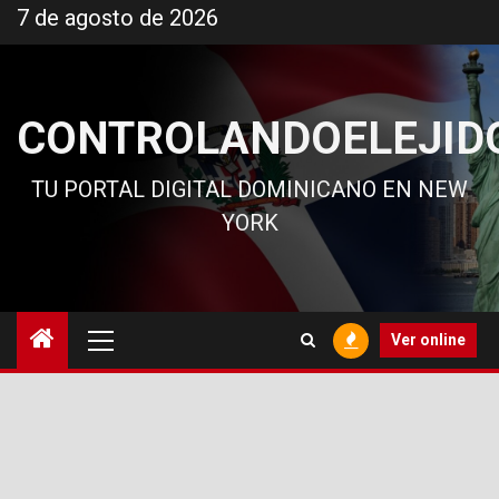
Ir
7 de agosto de 2026
al
contenido
CONTROLANDOELEJID
TU PORTAL DIGITAL DOMINICANO EN NEW
YORK
Menú
Ver online
principal