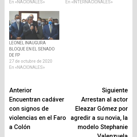
En «NACIONALES»
En «INTERNACIONALES»
LEONEL INAUGURA
BLOQUE EN EL SENADO
DE FP
27 de octubre de 2020
En «NACIONALES»
Navegación
Anterior
Siguiente
de
Encuentran cadáver
Arrestan al actor
con signos de
Eleazar Gómez por
entradas
violencias en el Faro
agredir a su novia, la
a Colón
modelo Stephanie
Valenzuela