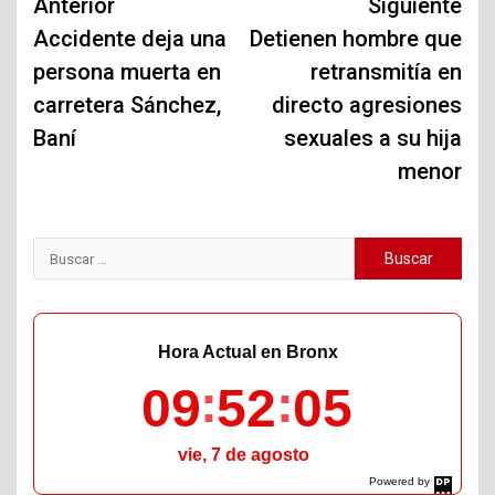
Navegación
Anterior
Siguiente
de
Accidente deja una
Detienen hombre que
persona muerta en
retransmitía en
entradas
carretera Sánchez,
directo agresiones
Baní
sexuales a su hija
menor
Buscar:
Hora Actual en Bronx
09
52
06
vie, 7 de agosto
Powered by
DaysPedia.com