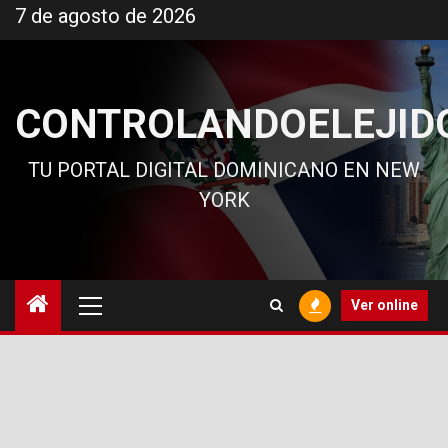
Ir
7 de agosto de 2026
al
contenido
CONTROLANDOELEJID
TU PORTAL DIGITAL DOMINICANO EN NEW
YORK
Menú
Ver online
principal