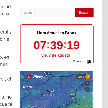
que no
Buscar:
ó una
eral y
Hora Actual en Bronx
cirle
07
39
20
vie, 7 de agosto
o, en
Powered by
enes
DaysPedia.com
n
or, el
 tú no
que te