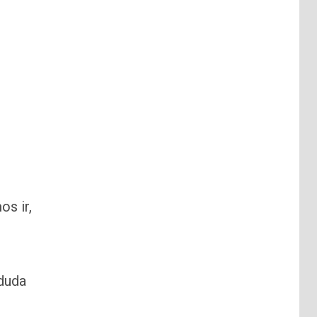
os ir,
 duda