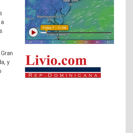
s
 a
s
 Gran
a, y
o