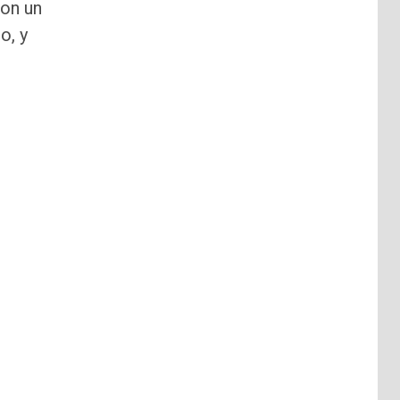
con un
o, y