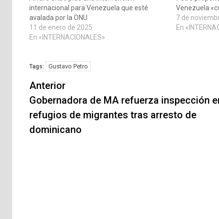
internacional para Venezuela que esté
Venezuela «c
avalada por la ONU
7 de noviemb
11 de enero de 2025
En «INTERNA
En «INTERNACIONALES»
Gustavo Petro
Tags:
Navegación
Anterior
de
Gobernadora de MA refuerza inspección e
refugios de migrantes tras arresto de
entradas
dominicano