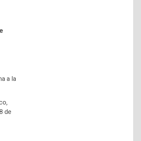
e
a a la
co,
28 de