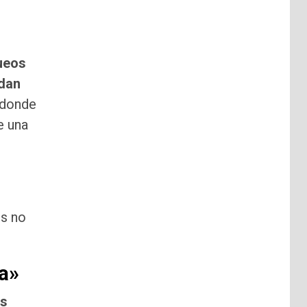
queos
edan
 donde
e una
os no
a»
os