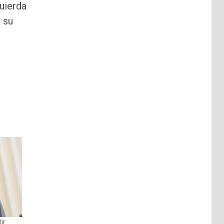
uierda
 su
ir