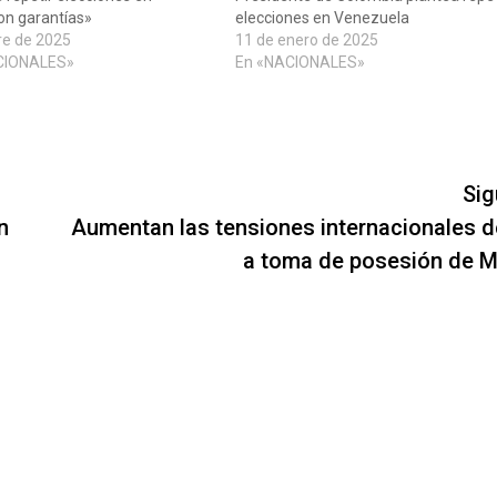
on garantías»
elecciones en Venezuela
re de 2025
11 de enero de 2025
CIONALES»
En «NACIONALES»
Sig
n
Aumentan las tensiones internacionales d
a toma de posesión de 