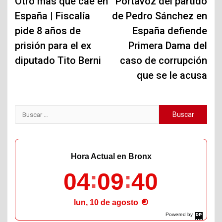
de
Otro mas que cae en
Portavoz del partido
España | Fiscalía
de Pedro Sánchez en
entradas
pide 8 años de
España defiende
prisión para el ex
Primera Dama del
diputado Tito Berni
caso de corrupción
que se le acusa
Buscar:
Hora Actual en Bronx
04
09
41
lun, 10 de agosto
Powered by
DaysPedia.com